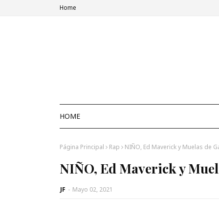
Home
HOME
Página Principal
Rap
NIÑO, Ed Maverick y Muelas de Ga
NIÑO, Ed Maverick y Muela
JF
-
Mayo 02, 2021