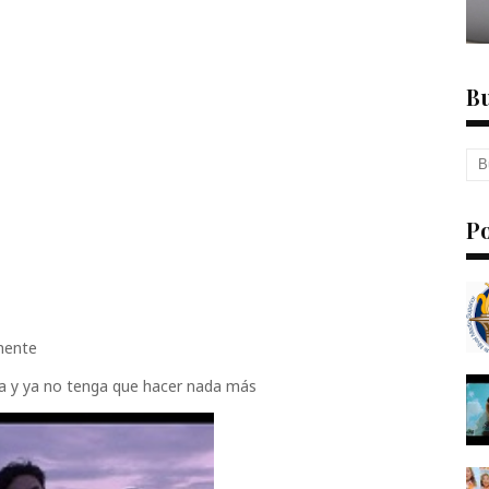
Bu
P
mente
a y ya no tenga que hacer nada más