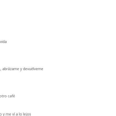
 vida
es, abrázame y devuélveme
otro café
 y me ví a lo lejos