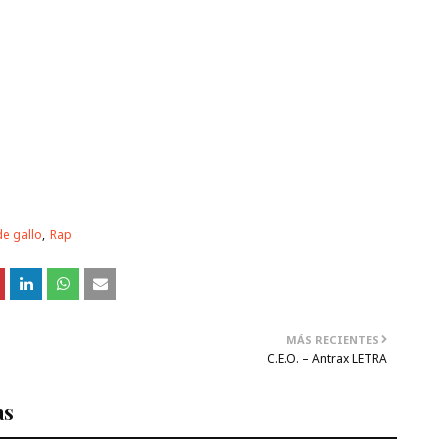
e gallo
Rap
MÁS RECIENTES
C.E.O. – Antrax LETRA
as