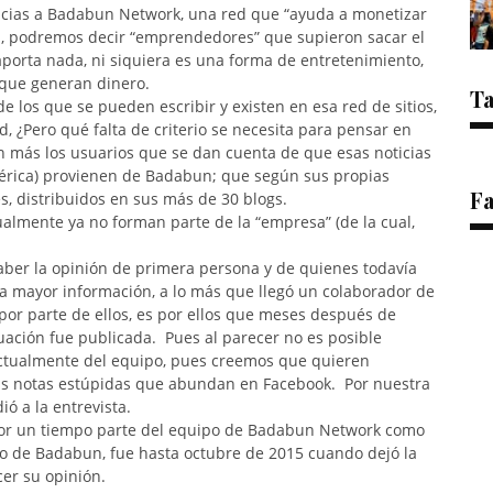
cias a Badabun Network, una red que “ayuda a monetizar
s, podremos decir “emprendedores” que supieron sacar el
orta nada, ni siquiera es una forma de entretenimiento,
 que generan dinero.
T
de los que se pueden escribir y existen en esa red de sitios,
d, ¿Pero qué falta de criterio se necesita para pensar en
on más los usuarios que se dan cuenta de que esas noticias
mérica) provienen de Badabun; que según sus propias
F
s, distribuidos en sus más de 30 blogs.
almente ya no forman parte de la “empresa” (de la cual,
saber la opinión de primera persona y de quienes todavía
a mayor información, a lo más que llegó un colaborador de
por parte de ellos, es por ellos que meses después de
uación fue publicada. Pues al parecer no es posible
ctualmente del equipo, pues creemos que quieren
las notas estúpidas que abundan en Facebook. Por nuestra
ó a la entrevista.
or un tiempo parte del equipo de Badabun Network como
to de Badabun, fue hasta octubre de 2015 cuando dejó la
cer su opinión.