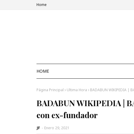
Home
HOME
Página Principal
Ultima Hora
BADABUN WIKIPEDIA | BA
BADABUN WIKIPEDIA | BA
con ex-fundador
JF
-
Enero 29, 2021