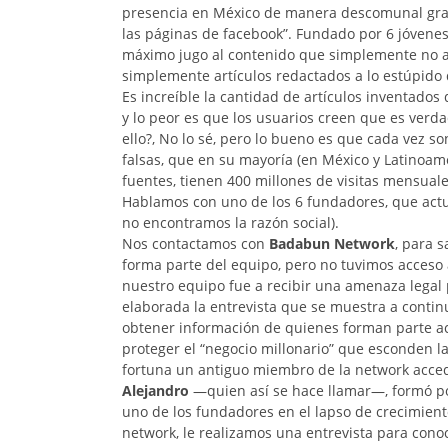
presencia en México de manera descomunal gra
las páginas de facebook”. Fundado por 6 jóvene
máximo jugo al contenido que simplemente no ap
simplemente artículos redactados a lo estúpido
Es increíble la cantidad de artículos inventados 
y lo peor es que los usuarios creen que es verda
ello?, No lo sé, pero lo bueno es que cada vez s
falsas, que en su mayoría (en México y Latinoa
fuentes, tienen 400 millones de visitas mensuale
Hablamos con uno de los 6 fundadores, que actu
no encontramos la razón social).
Nos contactamos con
Badabun Network
, para 
forma parte del equipo, pero no tuvimos acceso 
nuestro equipo fue a recibir una amenaza legal 
elaborada la entrevista que se muestra a contin
obtener información de quienes forman parte a
proteger el “negocio millonario” que esconden 
fortuna un antiguo miembro de la network accedi
Alejandro
—quien así se hace llamar—, formó p
uno de los fundadores en el lapso de crecimien
network, le realizamos una entrevista para cono